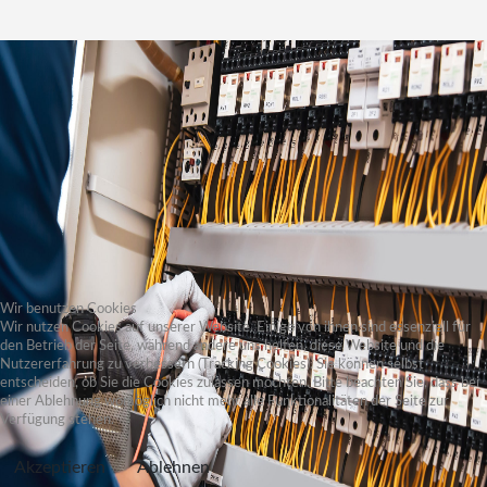
Wir benutzen Cookies
Wir nutzen Cookies auf unserer Website. Einige von ihnen sind essenziell für
den Betrieb der Seite, während andere uns helfen, diese Website und die
Nutzererfahrung zu verbessern (Tracking Cookies). Sie können selbst
entscheiden, ob Sie die Cookies zulassen möchten. Bitte beachten Sie, dass bei
einer Ablehnung womöglich nicht mehr alle Funktionalitäten der Seite zur
Verfügung stehen.
Akzeptieren
Ablehnen