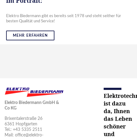
im Portrait:
Elektro Biedermann gibt es bereits seit 1978 und steht seither für
besten Qualität und Service!
MEHR ERFAHREN
Elektrotech
ist dazu
Elektro Biedermann GmbH &
Co KG
da, Ihnen
das Leben
Brixentalerstraße 26
6361 Hopfgarten
schöner
Tel.: +43 5335 2511
und
Mail:
office@elektro-